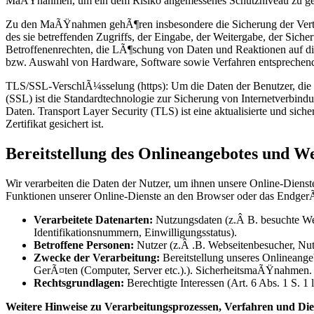
MaÃŸnahmen, um ein dem Risiko angemessenes Schutzniveau zu ge
Zu den MaÃŸnahmen gehÃ¶ren insbesondere die Sicherung der Vertrau
des sie betreffenden Zugriffs, der Eingabe, der Weitergabe, der Sic
Betroffenenrechten, die LÃ¶schung von Daten und Reaktionen auf d
bzw. Auswahl von Hardware, Software sowie Verfahren entsprechend 
TLS/SSL-VerschlÃ¼sselung (https): Um die Daten der Benutzer, di
(SSL) ist die Standardtechnologie zur Sicherung von Internetverbi
Daten. Transport Layer Security (TLS) ist eine aktualisierte und s
Zertifikat gesichert ist.
Bereitstellung des Onlineangebotes und W
Wir verarbeiten die Daten der Nutzer, um ihnen unsere Online-Dienst
Funktionen unserer Online-Dienste an den Browser oder das EndgerÃ
Verarbeitete Datenarten:
Nutzungsdaten (z.Â B. besuchte Webs
Identifikationsnummern, Einwilligungsstatus).
Betroffene Personen:
Nutzer (z.Â .B. Webseitenbesucher, Nut
Zwecke der Verarbeitung:
Bereitstellung unseres Onlineangeb
GerÃ¤ten (Computer, Server etc.).). SicherheitsmaÃŸnahmen.
Rechtsgrundlagen:
Berechtigte Interessen (Art. 6 Abs. 1 S. 1
Weitere Hinweise zu Verarbeitungsprozessen, Verfahren und Die