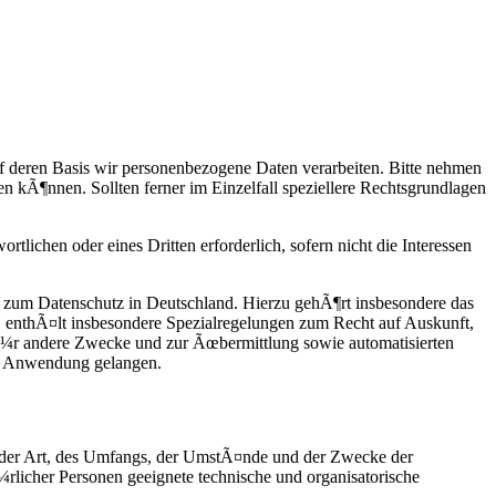
 deren Basis wir personenbezogene Daten verarbeiten. Bitte nehmen
kÃ¶nnen. Sollten ferner im Einzelfall speziellere Rechtsgrundlagen
rtlichen oder eines Dritten erforderlich, sofern nicht die Interessen
zum Datenschutz in Deutschland. Hierzu gehÃ¶rt insbesondere das
enthÃ¤lt insbesondere Spezialregelungen zum Recht auf Auskunft,
Ã¼r andere Zwecke und zur Ãœbermittlung sowie automatisierten
ur Anwendung gelangen.
 der Art, des Umfangs, der UmstÃ¤nde und der Zwecke der
rlicher Personen geeignete technische und organisatorische