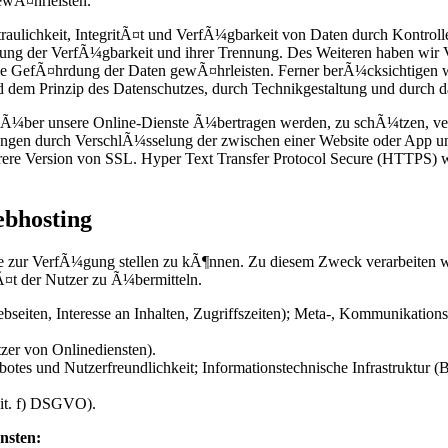
wÃ¤hrleisten.
lichkeit, IntegritÃ¤t und VerfÃ¼gbarkeit von Daten durch Kontrolle
herung der VerfÃ¼gbarkeit und ihrer Trennung. Des Weiteren haben wir
ie GefÃ¤hrdung der Daten gewÃ¤hrleisten. Ferner berÃ¼cksichtigen w
dem Prinzip des Datenschutzes, durch Technikgestaltung und durch da
e Ã¼ber unsere Online-Dienste Ã¼bertragen werden, zu schÃ¼tzen, 
ndungen durch VerschlÃ¼sselung der zwischen einer Website oder App
icherere Version von SSL. Hyper Text Transfer Protocol Secure (HTTPS
ebhosting
e zur VerfÃ¼gung stellen zu kÃ¶nnen. Zu diesem Zweck verarbeiten wir
¤t der Nutzer zu Ã¼bermitteln.
eiten, Interesse an Inhalten, Zugriffszeiten); Meta-, Kommunikations
zer von Onlinediensten).
otes und Nutzerfreundlichkeit; Informationstechnische Infrastruktur (
 lit. f) DSGVO).
nsten: