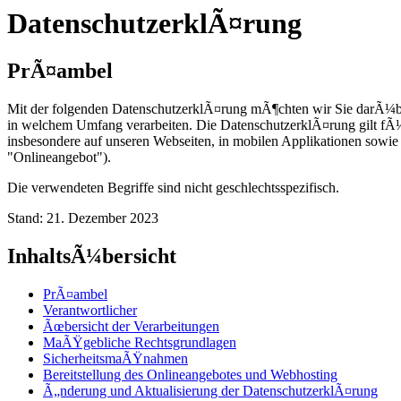
DatenschutzerklÃ¤rung
PrÃ¤ambel
Mit der folgenden DatenschutzerklÃ¤rung mÃ¶chten wir Sie darÃ¼be
in welchem Umfang verarbeiten. Die DatenschutzerklÃ¤rung gilt fÃ
insbesondere auf unseren Webseiten, in mobilen Applikationen sowie
"Onlineangebot").
Die verwendeten Begriffe sind nicht geschlechtsspezifisch.
Stand: 21. Dezember 2023
InhaltsÃ¼bersicht
PrÃ¤ambel
Verantwortlicher
Ãœbersicht der Verarbeitungen
MaÃŸgebliche Rechtsgrundlagen
SicherheitsmaÃŸnahmen
Bereitstellung des Onlineangebotes und Webhosting
Ã„nderung und Aktualisierung der DatenschutzerklÃ¤rung