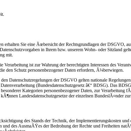
it.
n erhalten Sie eine Ãœbersicht der Rechtsgrundlagen der DSGVO, auf
atenschutzvorgaben in Ihrem bzw. unserem Wohn- oder Sitzland gelten 
ng mit.
e Verarbeitung ist zur Wahrung der berechtigten Interessen des Verantwo
, die den Schutz personenbezogener Daten erfordern, Ã¼berwiegen.
 den Datenschutzregelungen der DSGVO gelten nationale Regelungen 
r Datenverarbeitung (Bundesdatenschutzgesetz â€“ BDSG). Das BDSG 
 besonderer Kategorien personenbezogener Daten, zur Verarbeitung f
ner kÃ¶nnen Landesdatenschutzgesetze der einzelnen BundeslÃ¤nder z
ksichtigung des Stands der Technik, der Implementierungskosten und
iten und des AusmaÃŸes der Bedrohung der Rechte und Freiheiten natÃ¼