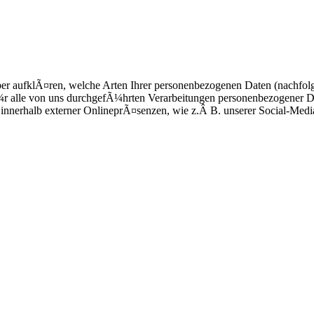
r aufklÃ¤ren, welche Arten Ihrer personenbezogenen Daten (nachfolg
¼r alle von uns durchgefÃ¼hrten Verarbeitungen personenbezogener D
 innerhalb externer OnlineprÃ¤senzen, wie z.Â B. unserer Social-Medi