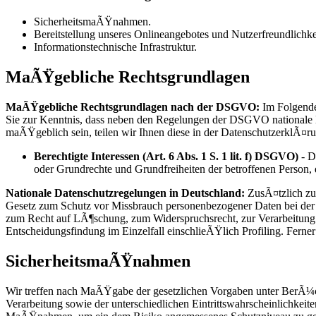
SicherheitsmaÃŸnahmen.
Bereitstellung unseres Onlineangebotes und Nutzerfreundlichke
Informationstechnische Infrastruktur.
MaÃŸgebliche Rechtsgrundlagen
MaÃŸgebliche Rechtsgrundlagen nach der DSGVO:
Im Folgende
Sie zur Kenntnis, dass neben den Regelungen der DSGVO nationale D
maÃŸgeblich sein, teilen wir Ihnen diese in der DatenschutzerklÃ¤ru
Berechtigte Interessen (Art. 6 Abs. 1 S. 1 lit. f) DSGVO)
- Di
oder Grundrechte und Grundfreiheiten der betroffenen Person
Nationale Datenschutzregelungen in Deutschland:
ZusÃ¤tzlich zu
Gesetz zum Schutz vor Missbrauch personenbezogener Daten bei de
zum Recht auf LÃ¶schung, zum Widerspruchsrecht, zur Verarbeitung
Entscheidungsfindung im Einzelfall einschlieÃŸlich Profiling. Fer
SicherheitsmaÃŸnahmen
Wir treffen nach MaÃŸgabe der gesetzlichen Vorgaben unter BerÃ¼c
Verarbeitung sowie der unterschiedlichen Eintrittswahrscheinlichke